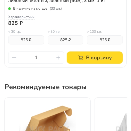
лиловый, желтый, зеленый [609], 3 мм, 1 кг
В наличие на складе
(33 шт.)
Характеристики
825 ₽
< 30 т.р.
> 30 т.р.
> 100 т.р.
825 ₽
825 ₽
825 ₽
В корзину
Рекомендуемые товары