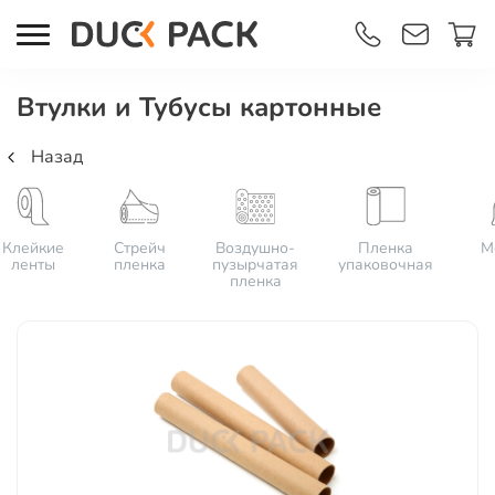
Втулки и Тубусы картонные
Назад
Клейкие
Стрейч
Воздушно-
Пленка
М
ленты
пленка
пузырчатая
упаковочная
пленка