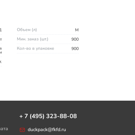
Объем (л)
1
M
Мин. заказ (шт.)
т
900
я
Кол-во в упаковке
900
и
.
+ 7 (495) 323-88-08
лата
duckpack@fkfd.ru