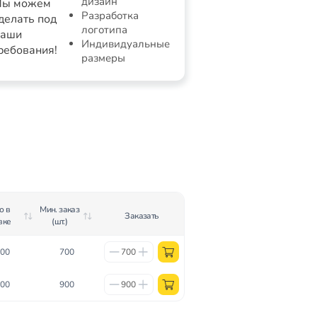
дизайн
ы можем
Разработка
делать под
логотипа
аши
Индивидуальные
ребования!
размеры
о в
Мин. заказ
Заказать
вке
(шт.)
00
700
00
900