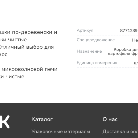
Артикул
8771239
ошки по-деревенски и
ки чистые
Спецпредложение
Не
Отличный выбор для
Коробка дл
Назначение
ос.
картофеля фр
Единица измерения
шт
 микроволновой печи
и чистые
Каталог
О нас
Упаковочные материалы
Доставка и оп