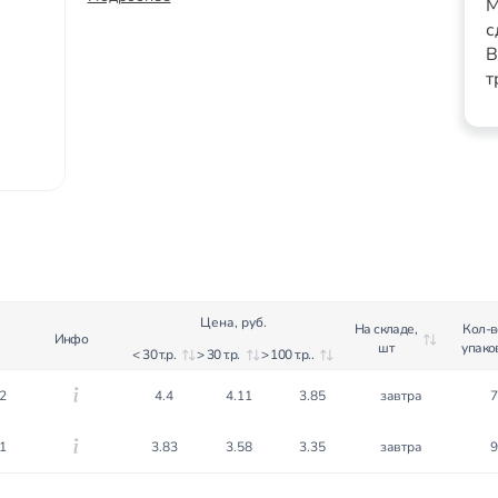
М
с
В
т
Цена, руб.
На складе,
Кол-в
Инфо
шт
упако
< 30 т.р.
> 30 т.р.
> 100 т.р..
2
4.4
4.11
3.85
завтра
7
1
3.83
3.58
3.35
завтра
9