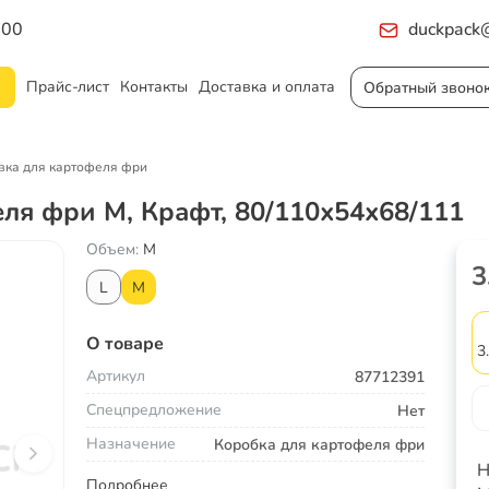
:00
duckpack@
Прайс-лист
Контакты
Доставка и оплата
Обратный звоно
вка для картофеля фри
ля фри M, Крафт, 80/110х54х68/111
Объем:
M
3
L
M
О товаре
3
Артикул
87712391
Спецпредложение
Нет
Назначение
Коробка для картофеля фри
Н
Подробнее