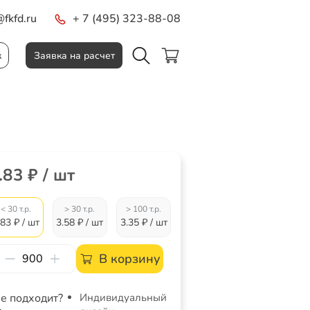
fkfd.ru
+ 7 (495) 323-88-08
к
Заявка на расчет
.83 ₽ / шт
< 30 т.р.
> 30 т.р.
> 100 т.р.
.83 ₽ / шт
3.58 ₽ / шт
3.35 ₽ / шт
В корзину
е подходит?
Индивидуальный