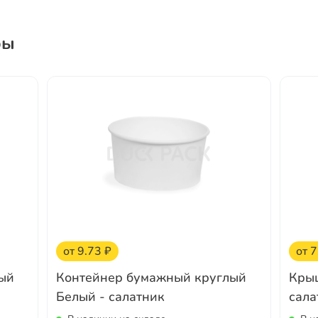
ры
от 9.73 ₽
от 7
ый
Контейнер бумажный круглый
Крыш
Белый - салатник
сала