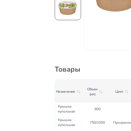
Товары
Объем
Назначение
Цвет
(мл)
Крышка
900
купольная
Крышка
750/1000
Прозрачн
купольная