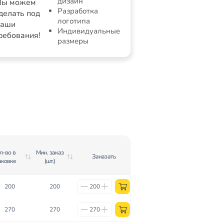
дизайн
ы можем
Разработка
делать под
логотипа
аши
Индивидуальные
ребования!
размеры
л-во в
Мин. заказ
Заказать
аковке
(шт.)
200
200
270
270