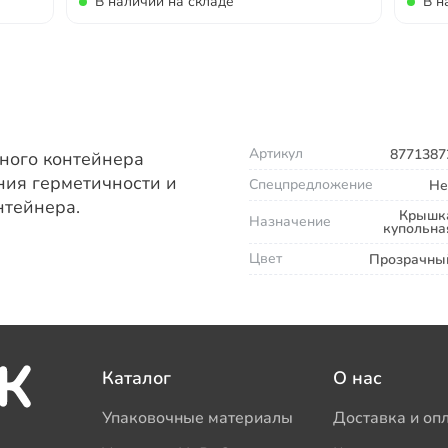
В наличии на складе
В н
Артикул
8771387
ного контейнера
ния герметичности и
Спецпредложение
Не
нтейнера.
Крышк
Назначение
купольна
Цвет
Прозрачны
Каталог
О нас
Упаковочные материалы
Доставка и оп