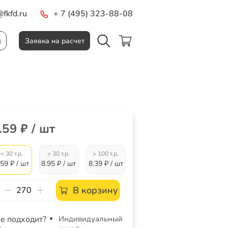
fkfd.ru
+ 7 (495) 323-88-08
к
Заявка на расчет
.59 ₽ / шт
< 30 т.р.
> 30 т.р.
> 100 т.р.
.59 ₽ / шт
8.95 ₽ / шт
8.39 ₽ / шт
В корзину
е подходит?
Индивидуальный