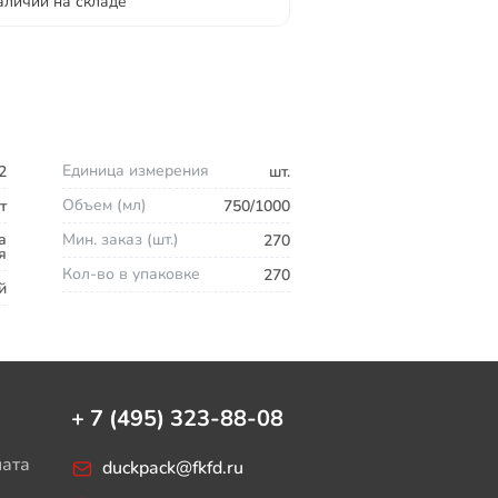
аличии на складе
Единица измерения
2
шт.
Объем (мл)
т
750/1000
а
Мин. заказ (шт.)
270
я
Кол-во в упаковке
270
й
+ 7 (495) 323-88-08
лата
duckpack@fkfd.ru