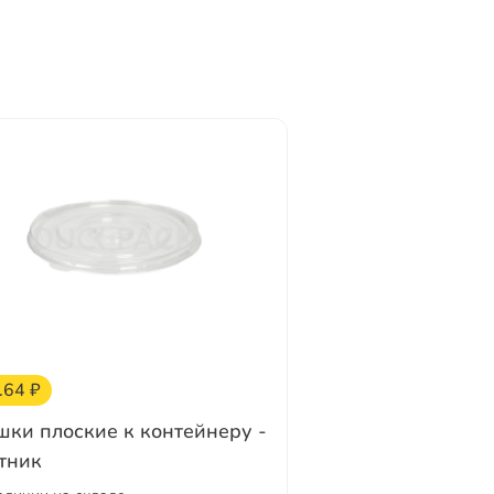
.64 ₽
ки плоские к контейнеру -
тник