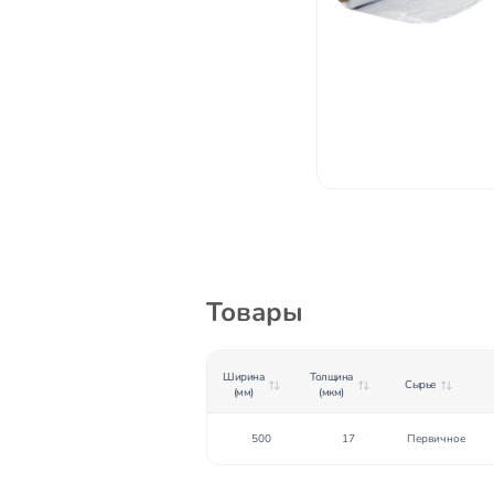
Товары
Ширина
Толщина
Сырье
(мм)
(мкм)
500
17
Первичное