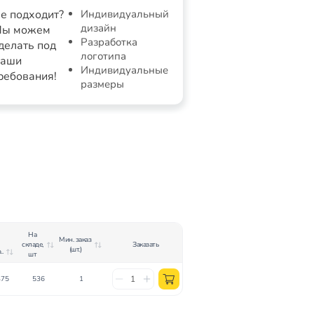
е подходит?
Индивидуальный
дизайн
ы можем
Разработка
делать под
логотипа
аши
Индивидуальные
ребования!
размеры
На
Мин. заказ
складе,
Заказать
(шт.)
..
шт
475
536
1