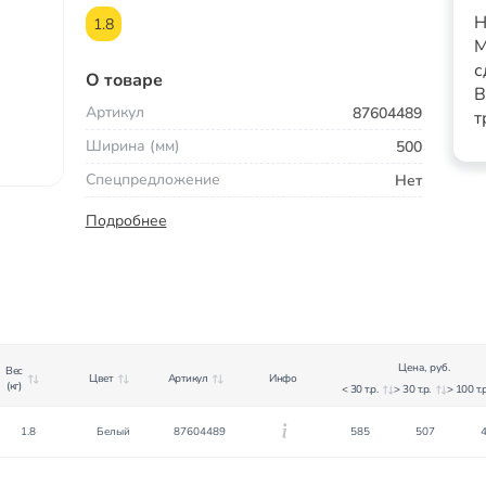
Н
1.8
М
с
О товаре
В
Артикул
87604489
т
Ширина (мм)
500
Спецпредложение
Нет
Подробнее
Цена, руб.
Вес
Цвет
Артикул
Инфо
(кг)
< 30 т.р.
> 30 т.р.
> 100 т.р
1.8
Белый
87604489
585
507