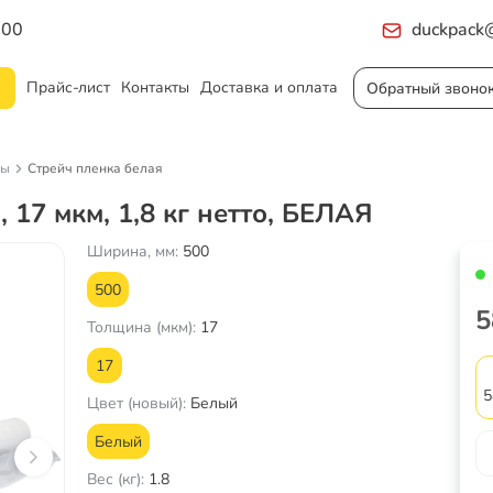
:00
duckpack@
Прайс-лист
Контакты
Доставка и оплата
Обратный звоно
лы
Стрейч пленка белая
 17 мкм, 1,8 кг нетто, БЕЛАЯ
Ширина, мм:
500
500
5
Толщина (мкм):
17
17
5
Цвет (новый):
Белый
Белый
Вес (кг):
1.8