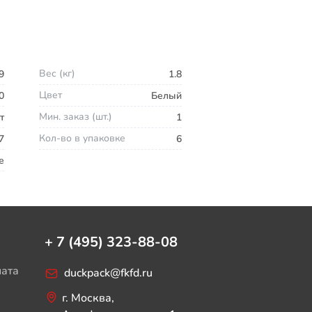
Вес (кг)
9
1.8
Цвет
0
Белый
Мин. заказ (шт.)
т
1
Кол-во в упаковке
7
6
е
+ 7 (495) 323-88-08
лата
duckpack@fkfd.ru
г. Москва,