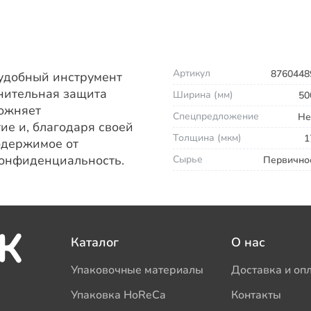
Артикул
8760448
 удобный инструмент
лнительная защита
Ширина (мм)
50
ложняет
Спецпредложение
Не
е и, благодаря своей
Толщина (мкм)
1
одержимое от
конфиденциальность.
Сырье
Первично
Каталог
О нас
Упаковочные материалы
Доставка и оп
Упаковка HoReCa
Контакты