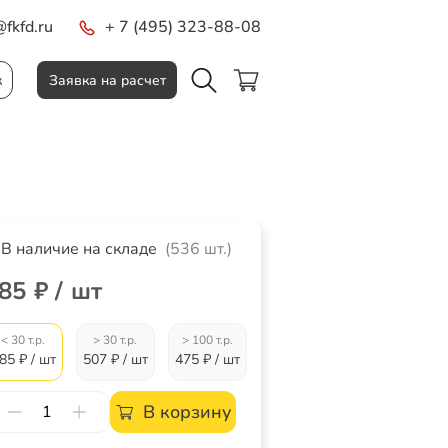
fkfd.ru
+ 7 (495) 323-88-08
к
Заявка на расчет
В наличие на складе
(536 шт.)
85 ₽ / шт
< 30 т.р.
> 30 т.р.
> 100 т.р.
85 ₽ / шт
507 ₽ / шт
475 ₽ / шт
В корзину